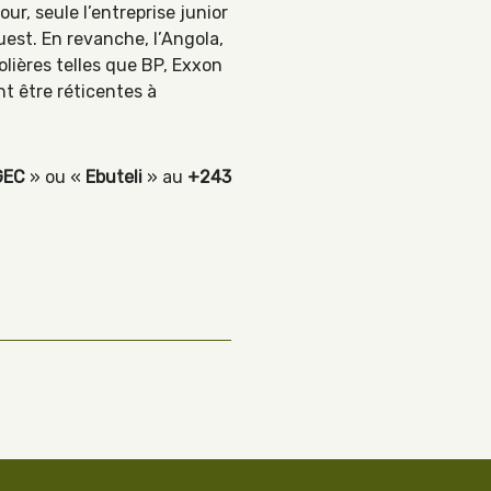
our, seule l’entreprise junior
uest. En revanche, l’Angola,
olières telles que BP, Exxon
nt être réticentes à
GEC
» ou «
Ebuteli
» au
+243