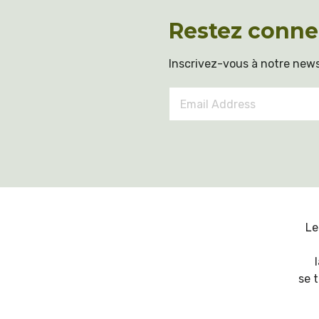
Restez conne
Inscrivez-vous à notre news
Email
Address
*
Le
se 