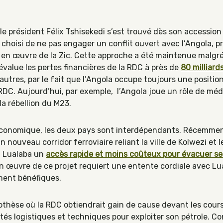
e président Félix Tshisekedi s’est trouvé dès son accession a
choisi de ne pas engager un conflit ouvert avec l’Angola, p
e en œuvre de la Zic. Cette approche a été maintenue malgré
évalue les pertes financières de la RDC à près de
80 milliard
e autres, par le fait que l’Angola occupe toujours une positi
RDC. Aujourd’hui, par exemple, l’Angola joue un rôle de méd
la rébellion du M23.
 économique, les deux pays sont interdépendants. Récemment
 nouveau corridor ferroviaire reliant la ville de Kolwezi et 
du Lualaba un
accès rapide et moins coûteux pour évacuer ses
en œuvre de ce projet requiert une entente cordiale avec 
ment bénéfiques.
thèse où la RDC obtiendrait gain de cause devant les cours 
cultés logistiques et techniques pour exploiter son pétrole. 