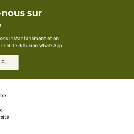
-nous sur
p
ions instantanément et en
re fil de diffusion WhatsApp
 FIL
che
x
sité