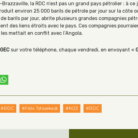
-Brazzaville, la RDC n’est pas un grand pays pétrolier : à ce j
oduit environ 25 000 barils de pétrole par jour sur la côte o
n de barils par jour, abrite plusieurs grandes compagnies pétr
nent des liens étroits avec le pays. Ces compagnies pourraie
les mettait en conflit avec l’Angola.
 GEC
sur votre téléphone, chaque vendredi, en envoyant «
ebook
witter
WhatsApp
#RDC
#Félix Tshisekedi
#M23
#RDC