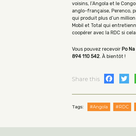
voisins, l’Angola et le Congo
anglo-française, Perenco, pr
qui produit plus d’un millio
Mobil et Total qui entretien
coopérer avec la RDC si cela 
Vous pouvez recevoir
Po Na
894 110 542
. À bientôt !
Fac
T
Share this
Tags:
#Angola
#RDC