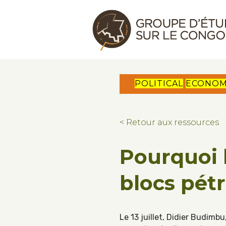
Skip to main content
Skip to footer
Congo Research Group | Groupe d'ét
POLITICAL
ECONO
< Retour aux ressources
Pourquoi 
blocs pétr
Le 13 juillet, Didier Budim