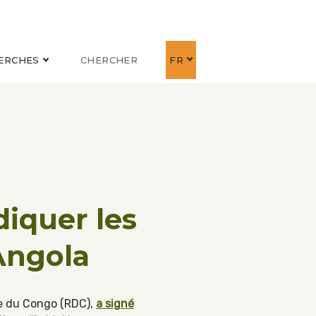
ERCHES
CHERCHER
FR
diquer les
’Angola
ue du Congo (RDC),
a signé