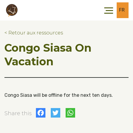
Skip to main content
Skip to footer
FR
< Retour aux ressources
Congo Siasa On
Vacation
Congo Siasa will be offline for the next ten days.
Facebook
Twitter
WhatsApp
Share this