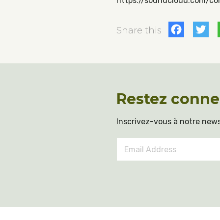
https://soundcloud.com/c
Fac
T
Share this
Restez conne
Inscrivez-vous à notre news
Email
Address
*