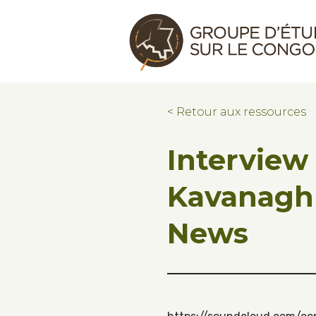
Skip to main content
Skip to footer
Congo Research Group | Groupe d'ét
< Retour aux ressources
Interview
Kavanagh
News