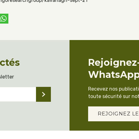
ongoresearchgroup/kavanagh-sept-21
ebook
witter
WhatsApp
ctés
Rejoignez
WhatsAp
letter
Recevez nos publicat
toute sécurité sur not
REJOIGNEZ LE