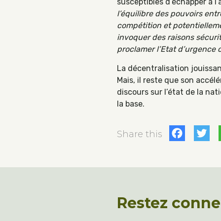
susceptibles d’échapper à l’
l’équilibre des pouvoirs en
compétition et potentielleme
invoquer des raisons sécurit
proclamer l’Etat d’urgence o
La décentralisation jouissan
Mais, il reste que son accél
discours sur l’état de la na
la base.
Fac
T
Share this
Restez conne