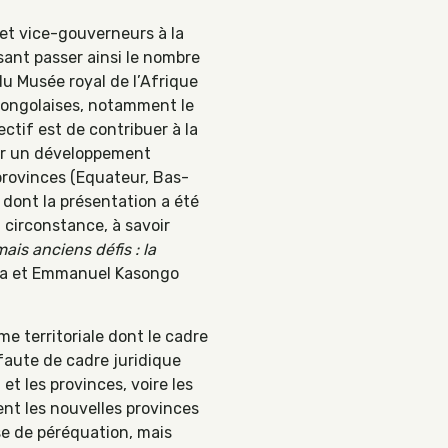
 et vice-gouverneurs à la
isant passer ainsi le nombre
 du Musée royal de l’Afrique
 congolaises, notamment le
ctif est de contribuer à la
rer un développement
provinces (Equateur, Bas-
dont la présentation a été
 circonstance, à savoir
ais anciens défis : la
mba et Emmanuel Kasongo
rme territoriale dont le cadre
 faute de cadre juridique
t les provinces, voire les
ent les nouvelles provinces
se de péréquation, mais