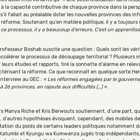
t à la capacité contributive de chaque province dans la perspe
 s’il fallait au préalable doter les nouvelles provinces des 
a réforme. Soutenant qu’en matière politique, il y a toujours u
ce processus, il y a beaucoup d’erreurs. C’est un apprentiss
rofesseur Boshab suscite une question : Quels sont les véri
élérer le processus de découpage territorial ? Plusieurs in
 leurs études et rapports, tiré la sonnette d’alarme en relev
érisant la réforme. Ce que reconnaît en quelque sorte Hen
interview au GEC :
« Les réformes engagées par le gouverne
 26 provinces, en rajoute aux difficultés (…) »
.
urs Manya Riche et Kris Berwouts soutiennent, d’une part, 
on, d’autres hypothèses évoquent, cependant, des mobiles de
mitation du poids de certains leaders politiques notamment 
se Katumbi et Kyungu wa Kumwanza jugés trop indépendants, 