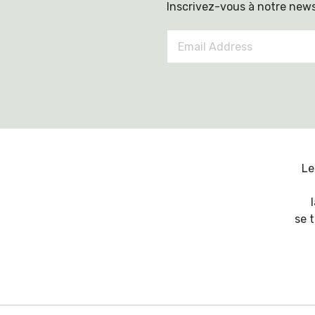
Inscrivez-vous à notre news
Email
Address
*
Le
se 