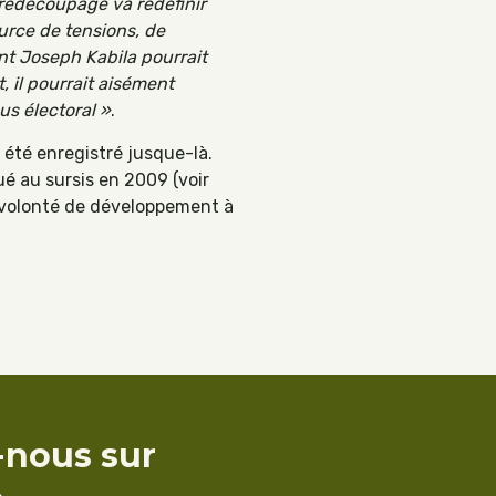
redécoupage va redéfinir
urce de tensions, de
ent Joseph Kabila pourrait
, il pourrait aisément
us électoral »
.
 été enregistré jusque-là.
ué au sursis en 2009 (voir
la volonté de développement à
-nous sur