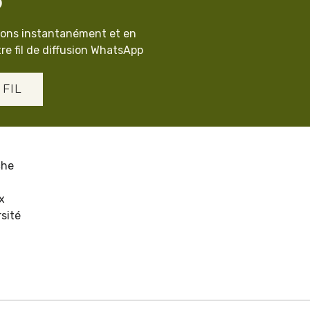
p
ions instantanément et en
re fil de diffusion WhatsApp
 FIL
che
x
sité