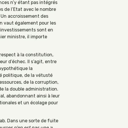
nces n’y étant pas intégrés
es de l’Etat avec le nombre
0. Un accroissement des
n vaut également pour les
’investissements sont en
er ministre, il importe
respect à la constitution,
ur d’échec. Il s’agit, entre
 hypothétique la
 politique, de la vétusté
ssources, de la corruption,
de la double administration.
al, abandonnant ainsi à leur
ationales et un écolage pour
hab. Dans une sorte de fuite
ources n’en est pas une »
.