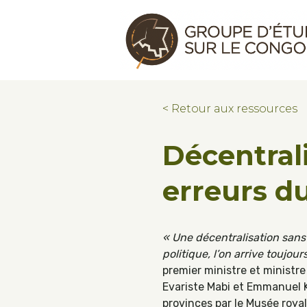
Skip to main content
Skip to footer
Congo Research Group | Groupe d'ét
< Retour aux ressources
Décentrali
erreurs d
« Une décentralisation sans
politique, l’on arrive toujours
premier ministre et ministre
Evariste Mabi et Emmanuel K
provinces par le Musée royal