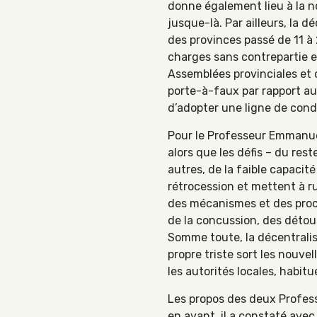
donne également lieu à la n
jusque-là. Par ailleurs, la 
des provinces passé de 11 à
charges sans contrepartie 
Assemblées provinciales et 
porte-à-faux par rapport au 
d’adopter une ligne de condu
Pour le Professeur Emmanuel 
alors que les défis – du res
autres, de la faible capacit
rétrocession et mettent à r
des mécanismes et des procé
de la concussion, des détour
Somme toute, la décentralis
propre triste sort les nouve
les autorités locales, habitu
Les propos des deux Professe
en avant, il a constaté ave