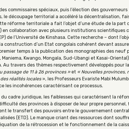
 des commissaires spéciaux, puis l’élection des gouverneurs
, le découpage territorial a accéléré la décentralisation, fa
te réforme territoriale a fait l’objet d’une étude de la part
 en collaboration avec plusieurs institutions scientifiques
P) de l’Université de Kinshasa. Cette recherche – dont l’obje
la construction d’un Etat congolais cohérent devant assu
 premier temps à la publication des monographies des neuf 
 Maniema, Kwango, Mongala, Sud-Ubangi et Kasai-Oriental) 
asa. Au travers des thèmes respectivement développés pour la
du passage de 11 à 26 provinces »
et
« Nouvelles provinces, m
 des réalités locales
», les Professeurs Evariste Mabi Mulu
e les incohérences caractérisant ce processus.
t du cadre juridique, les faiblesses qui caractérisent la réfo
 difficulté des provinces à disposer de leur propre personnel,
t le transfert des pouvoirs entre le gouvernement central e
ralisées (ETD). Le manque criant des ressources dont souffr
quation de la rétrocession et le fonctionnement de la cais