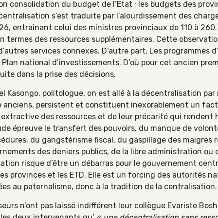
on consolidation du budget de l’Etat ; les budgets des provi
décentralisation s’est traduite par l’alourdissement des charg
 26, entraînant celui des ministres provinciaux de 110 à 26
en termes des ressources supplémentaires. Cette observatio
d’autres services connexes. D’autre part, Les programmes d
Plan national d’investissements. D’où pour cet ancien premi
ite dans la prise des décisions.
Kasongo, politologue, on est allé à la décentralisation par 
te anciens, persistent et constituent inexorablement un facte
é extractive des ressources et de leur précarité qui rendent
ude épreuve le transfert des pouvoirs, du manque de volonté
dures, du gangstérisme fiscal, du gaspillage des maigres re
nements des deniers publics, de la libre administration ou 
ation risque d’être un débarras pour le gouvernement centr
lles provinces et les ETD. Elle est un forcing des autorités n
ées au paternalisme, donc à la tradition de la centralisation.
urs n’ont pas laissé indifférent leur collègue Evariste Bos
c les deux intervenants qu’
« une décentralisation sans ress