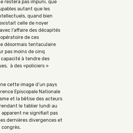
e restera pas impuni, que
upables autant que les
ntellectuels, quand bien
existait celle de noyer
vec l’affaire des décapités
 opératoire de ces
ce désormais tentaculaire
sur pas moins de cinq
e capacité à tendre des
s, à des «policiers »
onne cette image d’un pays
férence Episcopale Nationale
sme et la bêtise des acteurs
rendant le tablier lundi au
apparent ne signifiait pas
 les dernières divergences et
n congrès.