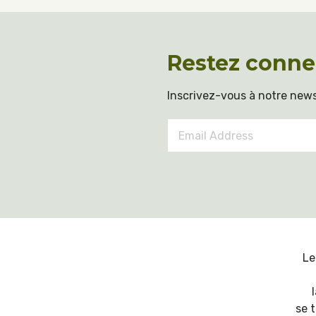
Restez conne
Inscrivez-vous à notre news
Email
Address
*
Le
se 