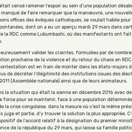
était censé ramener l’espoir au sein d’une population désa
as manqué de faire remarquer que la manœuvre, une nouvel
bons offices des évêques catholiques, se voulait habile pou
pontanées, dont on a eu un aperçu mardi 29 mars dans certa
 de la RDC comme Lubumbashi, où des manifestants ont fait 
s.
lheureusement valider les craintes, formulées par de nombre
ation prochaine de la violence et du retour du chaos en RDC
contestation est en train de monter dans les états-majors de
lus de décréter l’illégitimité des institutions issues des él
 2011 (Assemblée nationale) ainsi que de leurs animateurs.
s la situation qui était la sienne en décembre 2016 avec de
de force pour se maintenir, face à une population déterminée
 de la crise congolaise, dans la mesure où c’est le même prés
s juge et partie, d’y trouver la solution la plus appropriée. C’
positif de l’accord relatif à la désignation du premier ministr
ce de la république du 29 mars, qui laisse sa famille politi