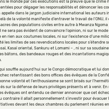
ns le monde par ces exécutions est la preuve que le crime n
gentées pour dégager les responsabilités et dénoncer les co
ppelle dans le jargon judiciaire international les auteurs i
à de la volonté manifeste d’entraver le travail de l’ONU, il 
ssacres des populations civiles entre autre à Mwanza Ngoma a
 ne sera pas évident de convaincre l’opinion, ni sur le mode
 en rien aux coutumes locales, ni sur l’existence d’une mili
é les limites de ses revendications locales pour s’étendre 
asaï, Kasaï oriental, Sankuru et Lomami – , ni sur sa soudain
es bâtons, des bandeaux rouges et des incantations magique
.
 qui souffle aujourd’hui sur le Congo démocratique et lui d
cet échec retentissant des bons offices des évêques de la Con
onne volonté et l’enthousiasme se sont brisés sur l’herméti
és sur la défense de leurs privilèges présents et à venir. En 
 les évêques ont entendu ce dernier annoncer que cet échec 
au contraire il allait personnellement s’investir pour évacuer
initiatives devant les deux chambres du parlement réunies e