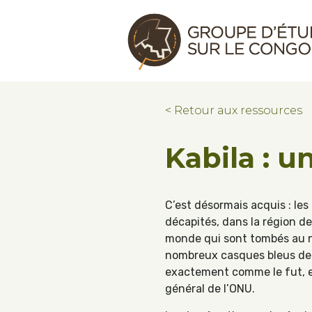
Skip to main content
Skip to footer
Congo Research Group | Groupe d'ét
< Retour aux ressources
Kabila : u
C’est désormais acquis : le
décapités, dans la région de
monde qui sont tombés au n
nombreux casques bleus de 
exactement comme le fut, e
général de l’ONU.