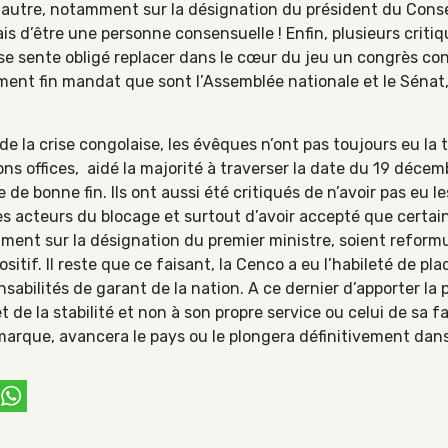
 autre, notamment sur la désignation du président du Consei
ais d’être une personne consensuelle ! Enfin, plusieurs critiq
 se sente obligé replacer dans le cœur du jeu un congrès con
ent fin mandat que sont l’Assemblée nationale et le Sénat, 
 la crise congolaise, les évêques n’ont pas toujours eu la tâ
bons offices, aidé la majorité à traverser la date du 19 décem
 de bonne fin. Ils ont aussi été critiqués de n’avoir pas eu 
es acteurs du blocage et surtout d’avoir accepté que certain
mment sur la désignation du premier ministre, soient reform
itif. Il reste que ce faisant, la Cenco a eu l’habileté de pla
sabilités de garant de la nation. A ce dernier d’apporter la 
et de la stabilité et non à son propre service ou celui de sa fa
a marque, avancera le pays ou le plongera définitivement dans
ebook
witter
WhatsApp