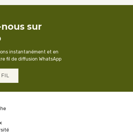
-nous sur
p
ions instantanément et en
re fil de diffusion WhatsApp
 FIL
che
x
sité