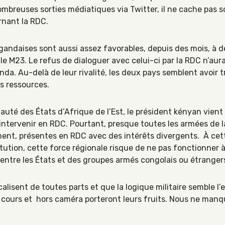
breuses sorties médiatiques via Twitter, il ne cache pas s
rnant la RDC.
ougandaises sont aussi assez favorables, depuis des mois, à d
 M23. Le refus de dialoguer avec celui-ci par la RDC n’aura
a. Au-delà de leur rivalité, les deux pays semblent avoir t
es ressources.
uté des États d’Afrique de l’Est, le président kényan vient
 intervenir en RDC. Pourtant, presque toutes les armées de l
ment, présentes en RDC avec des intérêts divergents. À cette
itution, cette force régionale risque de ne pas fonctionner 
 entre les États et des groupes armés congolais ou étranger
alisent de toutes parts et que la logique militaire semble l’
n cours et hors caméra porteront leurs fruits. Nous ne manq