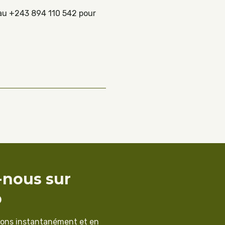
» au +243 894 110 542 pour
-nous sur
p
ions instantanément et en