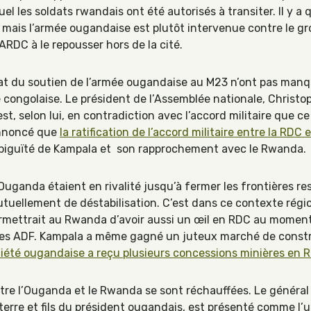
uel les soldats rwandais ont été autorisés à transiter. Il y 
ais l’armée ougandaise est plutôt intervenue contre le grou
FARDC à le repousser hors de la cité.
at du soutien de l’armée ougandaise au M23 n’ont pas manqu
ue congolaise. Le président de l’Assemblée nationale, Christ
st, selon lui, en contradiction avec l’accord militaire que c
annoncé que
l
a ratification de l’accord
militaire entre la RDC 
biguïté de Kampala et son rapprochement avec le Rwanda.
’Ouganda étaient en rivalité jusqu’à fermer les frontières r
mutuellement de déstabilisation. C’est dans ce contexte région
rmettrait au Rwanda d’avoir aussi un œil en RDC au moment 
e des ADF. Kampala a même gagné un juteux marché de const
iété ougandaise a reçu plusieurs concessions minières en 
entre l’Ouganda et le Rwanda se sont réchauffées. Le généra
rre et fils du président ougandais, est présenté comme l’u