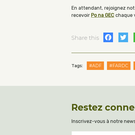
En attendant, rejoignez not
recevoir
Po na GEC
chaque v
Fac
T
Share this
Tags:
#ADF
#FARDC
Restez conne
Inscrivez-vous à notre news
Email