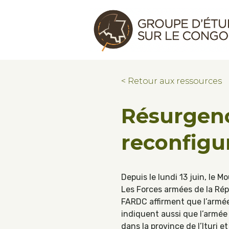
Skip to main content
Skip to footer
Congo Research Group | Groupe d'ét
< Retour aux ressources
Résurgenc
reconfigur
Depuis le lundi 13 juin, le
Les Forces armées de la Rép
FARDC affirment que l’armée
indiquent aussi que l’armée
dans la province de l’Ituri 