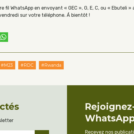
re fil WhatsApp en envoyant « GEC », G, E, C, ou « Ebuteli 
endredi sur votre téléphone. Á bientôt !
ebook
witter
WhatsApp
#M23
#RDC
#Rwanda
ctés
Rejoignez
WhatsAp
letter
Recevez nos publicat