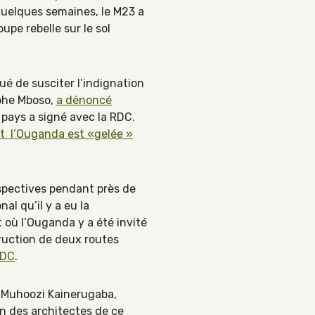
a quelques semaines, le M23 a
pe rebelle sur le sol
é de susciter l’indignation
ophe Mboso,
a dénoncé
e pays a signé avec la RDC.
et l’Ouganda est «gelée »
espectives pendant près de
al qu’il y a eu la
où l’Ouganda y a été invité
ruction de deux routes
RDC
.
l Muhoozi Kainerugaba,
n des architectes de ce