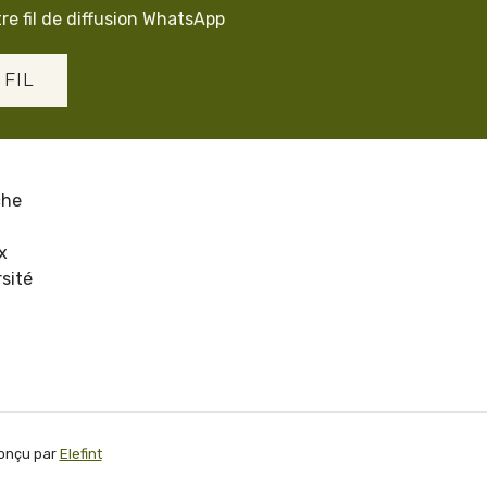
re fil de diffusion WhatsApp
 FIL
che
x
sité
onçu par
Elefint