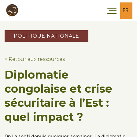
Skip to main content
Skip to footer
FR
POLITIQUE NATIONALE
< Retour aux ressources
Diplomatie
congolaise et crise
sécuritaire à l’Est :
quel impact ?
On l’a senti depuis quelques semaines. La diplomatie