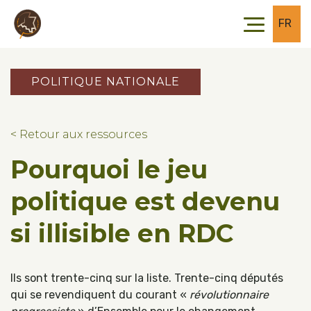
Skip to main content
Skip to footer
FR
POLITIQUE NATIONALE
< Retour aux ressources
Pourquoi le jeu
politique est devenu
si illisible en RDC
Ils sont trente-cinq sur la liste. Trente-cinq députés
qui se revendiquent du courant «
révolutionnaire