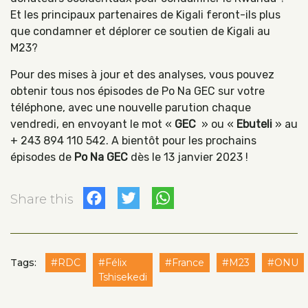
Et les principaux partenaires de Kigali feront-ils plus
que condamner et déplorer ce soutien de Kigali au
M23?
Pour des mises à jour et des analyses, vous pouvez
obtenir tous nos épisodes de Po Na GEC sur votre
téléphone, avec une nouvelle parution chaque
vendredi, en envoyant le mot «
GEC
» ou «
Ebuteli
» au
+ 243 894 110 542. A bientôt pour les prochains
épisodes de
Po Na GEC
dès le 13 janvier 2023 !
Facebook
Twitter
WhatsApp
Share this
Tags:
#RDC
#Félix
#France
#M23
#ONU
Tshisekedi