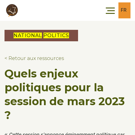
Skip to main content
Skip to footer
FR
NATIONAL
POLITICS
< Retour aux ressources
Quels enjeux
politiques pour la
session de mars 2023
?
«
Cette session s’annonce éminemment politique car,