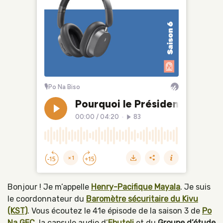
Bonjour ! Je m’appelle
Henry-Pacifique Mayala
. Je suis
le coordonnateur du
Baromètre sécuritaire du Kivu
(KST)
. Vous écoutez le 41e épisode de la saison 3 de
Po
Na GEC
, la capsule audio d
’
Ebuteli
et du
Groupe d’étude