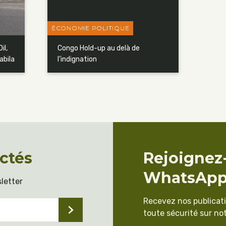
ÉCONOMIE POLITIQUE
il,
Congo Hold-up au delà de
abila
l’indignation
ctés
Rejoignez
WhatsAp
letter
Recevez nos publicat
toute sécurité sur not