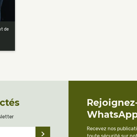
nt de
ctés
Rejoignez
WhatsAp
letter
Recevez nos publicat
toute sécurité sur not