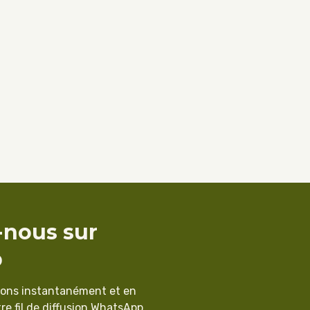
-nous sur
p
ions instantanément et en
re fil de diffusion WhatsApp