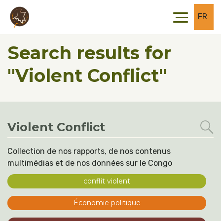
Skip to main content
Skip to footer
FR
Search results for
"Violent Conflict"
Collection de nos rapports, de nos contenus
multimédias et de nos données sur le Congo
conflit violent
Économie politique